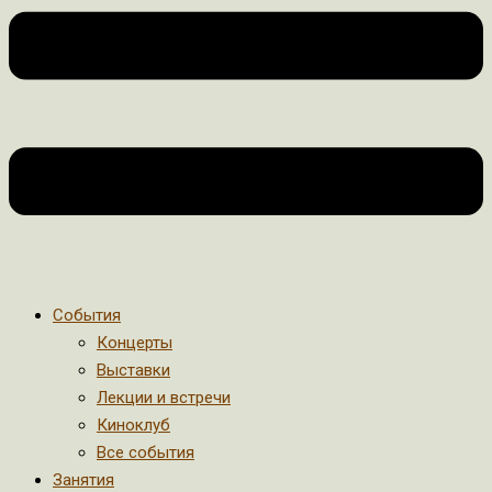
События
Концерты
Выставки
Лекции и встречи
Киноклуб
Все события
Занятия