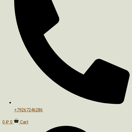
+79267246286
0
₽
0
Cart