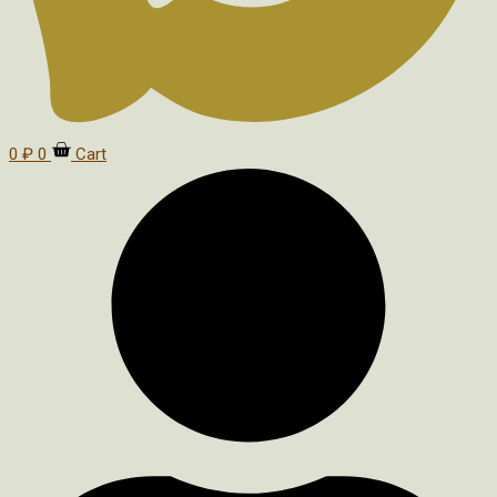
0
₽
0
Cart