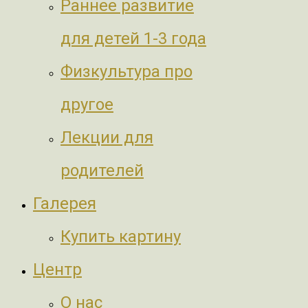
Раннее развитие
для детей 1-3 года
Физкультура про
другое
Лекции для
родителей
Галерея
Купить картину
Центр
О нас