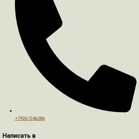
+79267246286
Написать в