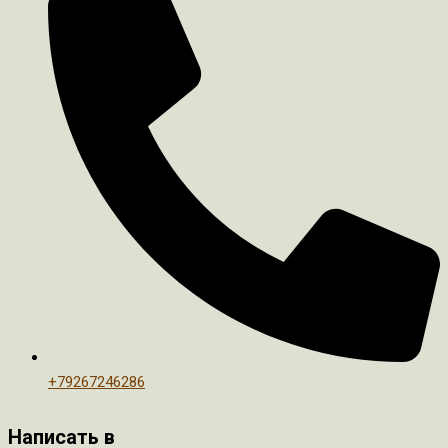
+79267246286
Написать в