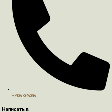
+79267246286
Написать в