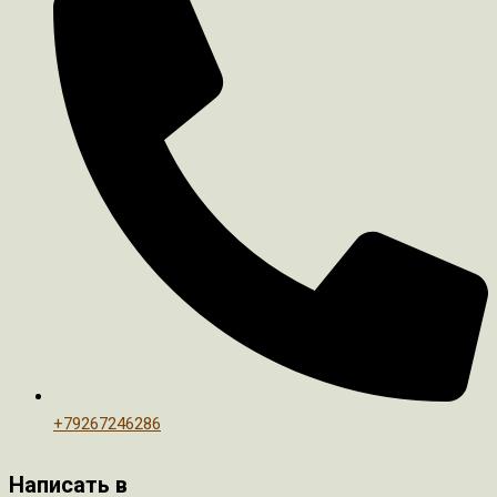
+79267246286
Написать в