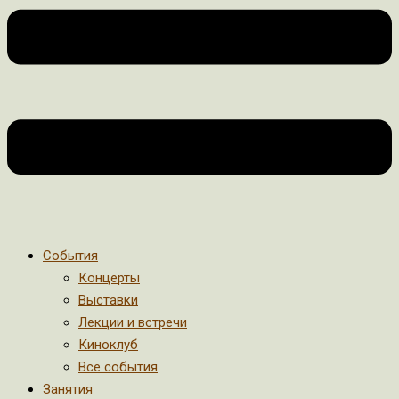
События
Концерты
Выставки
Лекции и встречи
Киноклуб
Все события
Занятия